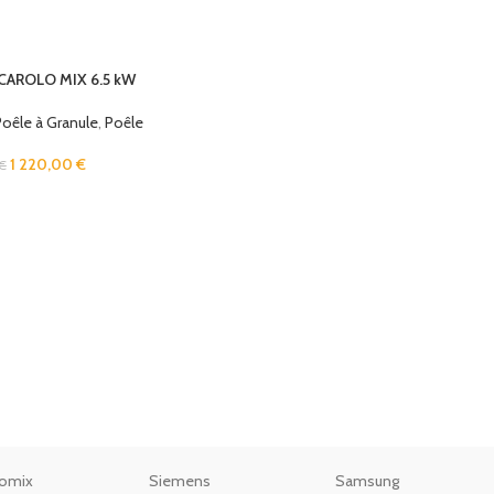
 CAROLO MIX 6.5 kW
Poêle à Granule
,
Poêle
1 220,00
€
€
omix
Siemens
Samsung