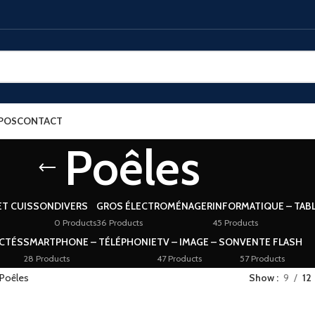
POS
CONTACT
Poêles
ET CUISSON
DIVERS
GROS ÉLECTROMÉNAGER
INFORMATIQUE – TAB
0 Products
36 Products
45 Products
CTÉS
SMARTPHONE – TÉLÉPHONIE
TV – IMAGE – SON
VENTE FLASH
28 Products
47 Products
57 Products
Poêles
Show
9
12