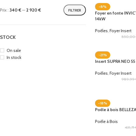
-8%
Prix :
340 €
—
2 920 €
FILTRER
Foyer en fonte INVI
14kW
Poêles
,
Foyer Insert
STOCK
850,0
On sale
-21%
In stock
Insert SUPRA NEO 55
Poêles
,
Foyer Insert
989,99
-18%
Poêle à bois BELLEZ
Poêle à Bois
431,71