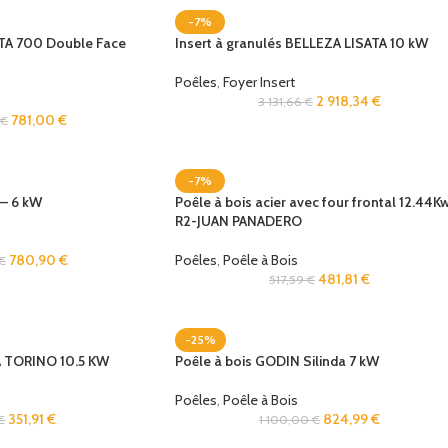
-7%
CTA 700 Double Face
Insert à granulés BELLEZA LISATA 10 kW
Poêles
,
Foyer Insert
2 918,34
€
3 131,66
€
781,00
€
0
€
-7%
 – 6 kW
Poêle à bois acier avec four frontal 12.44K
R2-JUAN PANADERO
780,90
€
Poêles
,
Poêle à Bois
€
481,81
€
517,59
€
-25%
A TORINO 10.5 KW
Poêle à bois GODIN Silinda 7 kW
Poêles
,
Poêle à Bois
351,91
€
824,99
€
€
1 100,00
€