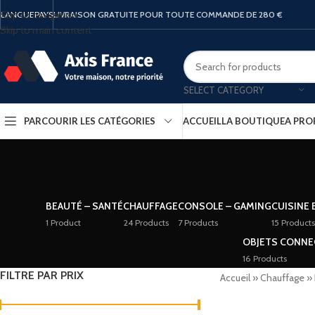
Skip to navigation
LANGUE
PAYS
LIVRAISON GRATUITE POUR TOUTE COMMANDE DE 280 €
Skip to main content
SELECT CATEGORY
PARCOURIR LES CATÉGORIES
ACCUEIL
LA BOUTIQUE
A PRO
BEAUTÉ – SANTÉ
CHAUFFAGE
CONSOLE – GAMING
CUISINE 
1 Product
24 Products
7 Products
15 Products
OBJETS CONNE
16 Products
FILTRE PAR PRIX
Accueil
»
Chauffage
»