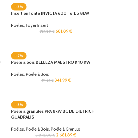
-13%
Insert en fonte INVICTA 600 Turbo 8kW
Poêles
,
Foyer Insert
681,89
€
781,89
€
-17%
w
Poêle à bois BELLEZA MAESTRO K 10 KW
Poêles
,
Poêle à Bois
341,99
€
411,81
€
-13%
Poêle à granulés PPA 8kW BC DE DIETRICH
QUADRALIS
Poêles
,
Poêle à Bois
,
Poêle à Granule
2 681,89
€
3 072,00
€