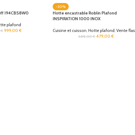
-30%
Neff I94CBS8W0
Hotte encastrable Roblin Plafond
INSPIRATION 1000 INOX
tte plafond
999,00
€
Cuisine et cuisson
,
Hotte plafond
,
Vente fla
0
€
479,00
€
688,00
€