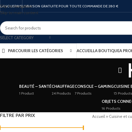
Skip to navigation
LANGUE
PAYS
LIVRAISON GRATUITE POUR TOUTE COMMANDE DE 280 €
Skip to main content
SELECT CATEGORY
PARCOURIR LES CATÉGORIES
ACCUEIL
LA BOUTIQUE
A PRO
BEAUTÉ – SANTÉ
CHAUFFAGE
CONSOLE – GAMING
CUISINE 
1 Product
24 Products
7 Products
15 Products
OBJETS CONNE
16 Products
FILTRE PAR PRIX
Accueil
»
Cuisine et c