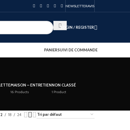
NEWSLETTER
AVIS
LOGIN / REGISTER
PANIER
SUIVI DE COMMANDE
LETTE
MAISON – ENTRETIEN
NON CLASSÉ
16 Products
1 Product
12
18
24