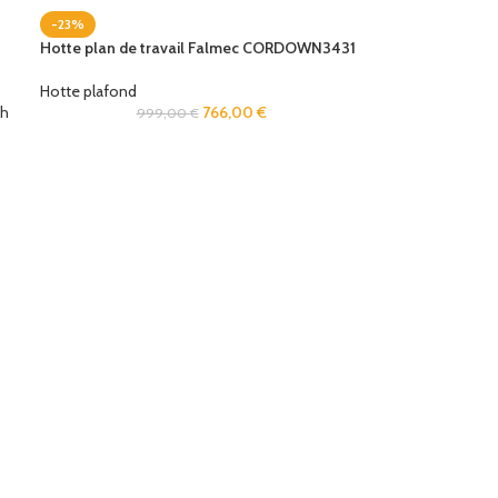
-23%
Hotte plan de travail Falmec CORDOWN3431
Hotte plafond
sh
766,00
€
999,00
€