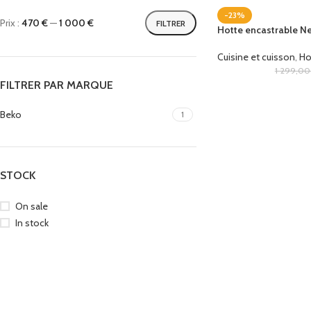
-23%
Prix :
470 €
—
1 000 €
FILTRER
Hotte encastrable 
Cuisine et cuisson
,
Ho
1 299,0
FILTRER PAR MARQUE
Beko
1
STOCK
On sale
In stock