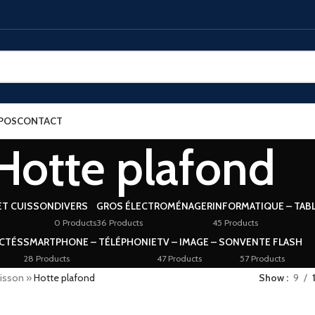
POS
CONTACT
Hotte plafond
ET CUISSON
DIVERS
GROS ÉLECTROMÉNAGER
INFORMATIQUE – TAB
0 Products
36 Products
45 Products
CTÉS
SMARTPHONE – TÉLÉPHONIE
TV – IMAGE – SON
VENTE FLASH
28 Products
47 Products
57 Products
uisson
»
Hotte plafond
Show
9