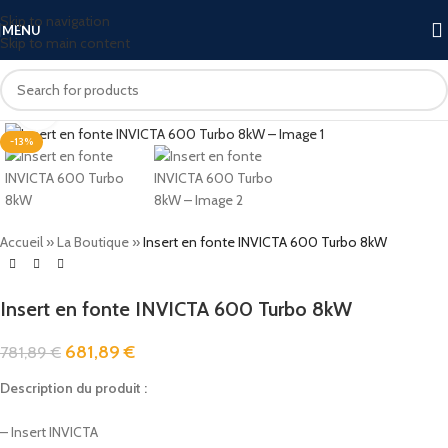
Skip to navigation
MENU
Skip to main content
Click to enlarge
-13%
Accueil
»
La Boutique
»
Insert en fonte INVICTA 600 Turbo 8kW
Insert en fonte INVICTA 600 Turbo 8kW
681,89
€
781,89
€
Description du produit :
– Insert INVICTA