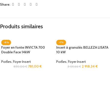
Share:
Produits similaires
-8%
-7%
Foyer en fonte INVICTA 700
Insert à granulés BELLEZA LISATA
Double Face 14kW
10 kW
Poêles
,
Foyer Insert
Poêles
,
Foyer Insert
781,00
€
2 918,34
€
850,00
€
3 131,66
€