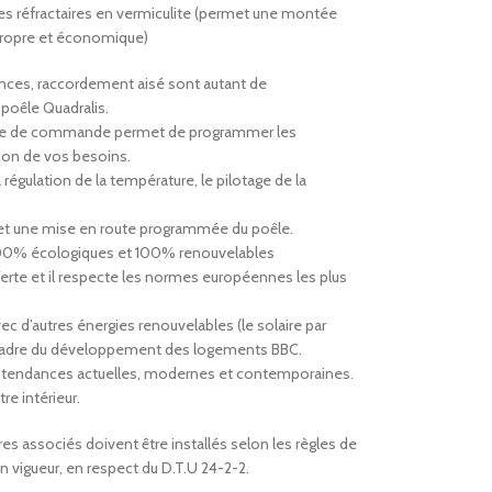
s réfractaires en vermiculite (permet une montée
propre et économique)
nces, raccordement aisé sont autant de
poêle Quadralis.
dule de commande permet de programmer les
ion de vos besoins.
égulation de la température, le pilotage de la
et une mise en route programmée du poêle.
100% écologiques et 100% renouvelables
 Verte et il respecte les normes européennes les plus
c d’autres énergies renouvelables (le solaire par
e cadre du développement des logements BBC.
es tendances actuelles, modernes et contemporaines.
re intérieur.
res associés doivent être installés selon les règles de
 vigueur, en respect du D.T.U 24-2-2.