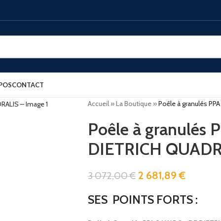
POS
CONTACT
Accueil
»
La Boutique
»
Poêle à granulés P
Poêle à granulés
DIETRICH QUADR
2 681,89
€
3 072,00
€
SES POINTS FORTS :