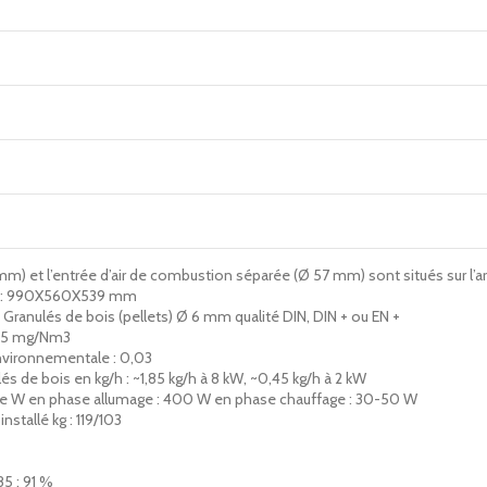
) et l’entrée d’air de combustion séparée (Ø 57 mm) sont situés sur l’arr
 : 990X560X539 mm
 Granulés de bois (pellets) Ø 6 mm qualité DIN, DIN + ou EN +
: 5 mg/Nm3
nvironnementale : 0,03
de bois en kg/h : ~1,85 kg/h à 8 kW, ~0,45 kg/h à 2 kW
 W en phase allumage : 400 W en phase chauffage : 30-50 W
nstallé kg : 119/103
5 : 91 %