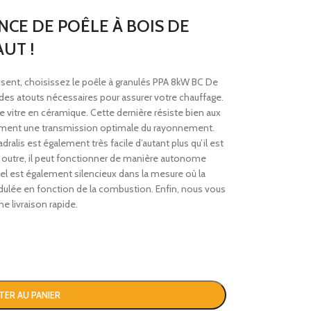
NCE DE POÊLE À BOIS DE
UT !
uisent, choisissez le poêle à granulés PPA 8kW BC De
 des atouts nécessaires pour assurer votre chauffage.
 vitre en céramique. Cette dernière résiste bien aux
ement une transmission optimale du rayonnement.
ralis est également très facile d’autant plus qu’il est
En outre, il peut fonctionner de manière autonome
iel est également silencieux dans la mesure où la
ulée en fonction de la combustion. Enfin, nous vous
ne livraison rapide.
TER AU PANIER