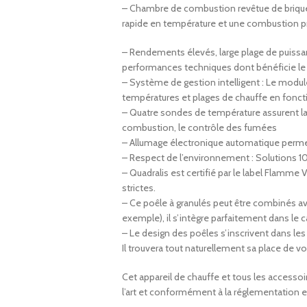
– Chambre de combustion revêtue de brique
rapide en température et une combustion 
– Rendements élevés, large plage de puissa
performances techniques dont bénéficie le 
– Système de gestion intelligent : Le mo
températures et plages de chauffe en fonct
– Quatre sondes de température assurent la r
combustion, le contrôle des fumées
– Allumage électronique automatique perm
– Respect de l’environnement : Solutions 
– Quadralis est certifié par le label Flamme
strictes.
– Ce poêle à granulés peut être combinés ave
exemple), il s’intègre parfaitement dans l
– Le design des poêles s’inscrivent dans l
Il trouvera tout naturellement sa place de vot
Cet appareil de chauffe et tous les accessoi
l’art et conformément à la réglementation en