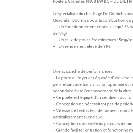
Poêle à Granulés PPA 8 kW BC – DE DIET
Le specialiste du chauffage De Dietrich vou
Quadralis. Optimisé pour la combustion de 
– Un fonctionnement continu jusqu’à 36 heu
de 17kg)
– Un taux de poussière minimum : 5mg/m
– Un rendement élevé de 91%
Une avalanche de performances :
– La porte du foyer est équipée d’une vitre
permettant une transmission optimale du ray
secondaire évite l’encrassement de la vitre.
– Ce poêle est équipé d’un cendrier sous for
– Conception ne nécessitant pas de période 
– Vitesse de l’extracteur de fumées modulé
particulièrement silencieux.
– Conception optimisée du parcours de fum
– Grande facilite l’entretien et fonctionne m