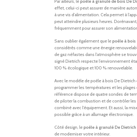
Par ailleurs, le
poêle à granulé de bois De Di
effet, celui-ci peut assurer de manière auto
à une vis d’alimentation. Cela permet à l’ap
peut atteindre plusieurs heures. Dorénavant,
fréquemment pour assurer son alimentatio
Sans oublier également que le
poêle à bois
considérés comme une énergie renouvelable.
de gaz néfastes dans l’atmosphère se trouve
signé Dietrich respecte l’environnement éta
100 % écologique et 100 % renouvelable.
Avec le modèle de poêle à bois De Dietrich 
programmer les températures et les plages 
référence dispose de quatre sondes de tempé
de piloter la combustion et de contrôler l
combiné avec l’équipement. Et aussi, la mi
possible grâce à un allumage électronique.
Côté design, le
poêle à granulé De Dietrich
de moderniser votre intérieur.