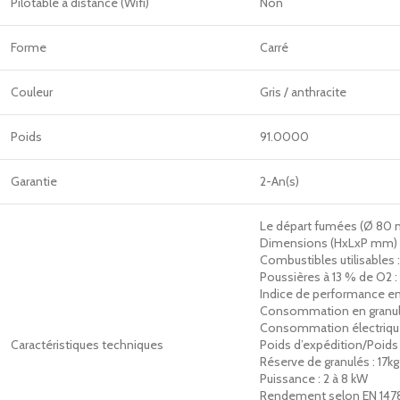
Pilotable à distance (Wifi)
Non
Forme
Carré
Couleur
Gris / anthracite
Poids
91.0000
Garantie
2-An(s)
Le départ fumées (Ø 80 mm
Dimensions (HxLxP mm)
Combustibles utilisables :
Poussières à 13 % de O2 
Indice de performance e
Consommation en granulés 
Consommation électrique
Caractéristiques techniques
Poids d’expédition/Poids i
Réserve de granulés : 17kg
Puissance : 2 à 8 kW
Rendement selon EN 1478