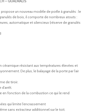
RICH – QUADRALIS
s propose un nouveau modèle de poêle à granulés : le
granulés de bois, il comporte de nombreux atouts :
res, automatique et silencieux (réserve de granulés
3
 en céramique résistant aux températures élevées et
onnement. De plus, le balayage de la porte par l’air
me de tiroir.
d’arrêt.
e en fonction de la combustion ce qui le rend
ées qui limite l’encrassement
ême sans extracteur additionnel sur le toit.