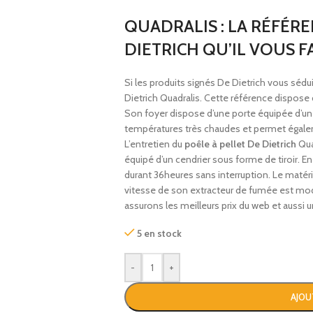
QUADRALIS : LA RÉFÉRE
DIETRICH QU’IL VOUS FA
Si les produits signés De Dietrich vous séd
Dietrich Quadralis. Cette référence dispose
Son foyer dispose d’une porte équipée d’une
températures très chaudes et permet égal
L’entretien du
poêle à pellet De Dietrich
Quad
équipé d’un cendrier sous forme de tiroir. 
durant 36heures sans interruption. Le matér
vitesse de son extracteur de fumée est mod
assurons les meilleurs prix du web et aussi u
5 en stock
-
+
AJOU