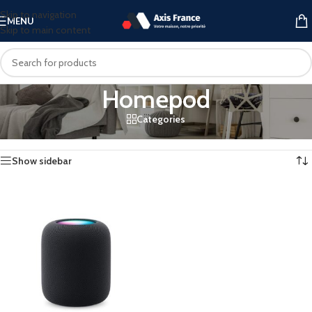
Skip to navigation
MENU
Skip to main content
Homepod
Categories
Accueil
»
Tv - Image - Son
»
Homepod
Voici le seul résultat
Show sidebar