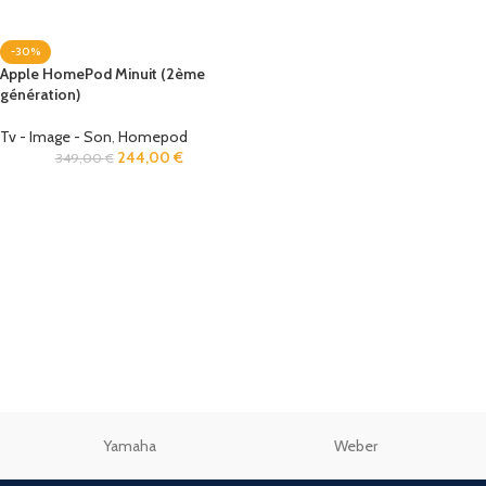
-30%
Apple HomePod Minuit (2ème
génération)
Tv - Image - Son
,
Homepod
244,00
€
349,00
€
Yamaha
Weber