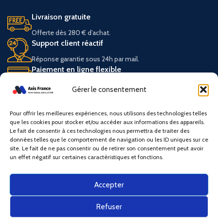
Livraison gratuite
Offerte dès 280 € d’achat.
Support client réactif
Réponse garantie sous 24h par mail.
Paiement en ligne flexible
Carte bancaire ou virement.
Gérer le consentement
Expédition express
Option premium sous 72h ouvrées.
Pour offrir les meilleures expériences, nous utilisons des technologies telles
que les cookies pour stocker et/ou accéder aux informations des appareils.
Le fait de consentir à ces technologies nous permettra de traiter des
données telles que le comportement de navigation ou les ID uniques sur ce
site. Le fait de ne pas consentir ou de retirer son consentement peut avoir
un effet négatif sur certaines caractéristiques et fonctions.
SERVICE CLIENT
CATÉGORIES
DISPONIBLE SUR
Accepter
Refuser