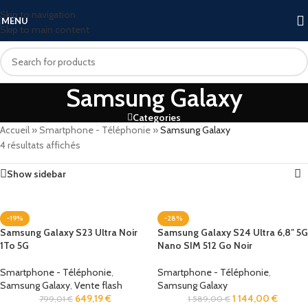
Skip to navigation
MENU
Skip to main content
Samsung Galaxy
Categories
Accueil
»
Smartphone - Téléphonie
»
Samsung Galaxy
4 résultats affichés
Show sidebar
-19%
-28%
Samsung Galaxy S23 Ultra Noir
Samsung Galaxy S24 Ultra 6,8″ 5G
1To 5G
Nano SIM 512 Go Noir
Smartphone - Téléphonie
,
Smartphone - Téléphonie
,
Samsung Galaxy
,
Vente flash
Samsung Galaxy
649,19
€
1 144,00
€
799,01
€
1 589,00
€