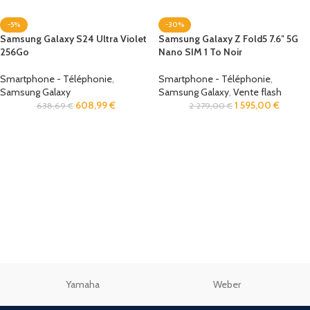
-5%
-30%
Samsung Galaxy S24 Ultra Violet
Samsung Galaxy Z Fold5 7.6″ 5G
256Go
Nano SIM 1 To Noir
Smartphone - Téléphonie
,
Smartphone - Téléphonie
,
Samsung Galaxy
Samsung Galaxy
,
Vente flash
608,99
€
1 595,00
€
638,69
€
2 279,00
€
Yamaha
Weber