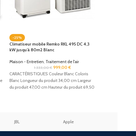
-11%
Phil Canapé avec
Maison - Entretie
-25%
5 256
Climatiseur mobile Remko RKL 495 DC 4,3
Phil de Bonaldo :
kW jusqu’à 80m2 Blanc
intégrée, aussi en
Accessoires en cui
Maison - Entretien
,
Traitement de l'air
un porte-revues.
999,00
€
1 333,00
€
CARACTÉRISTIQUES Couleur Blanc Coloris
ue
Blanc Longueur du produit 34,00 cm Largeur
du produit 47,00 cm Hauteur du produit 69,50
cm
JBL
Apple