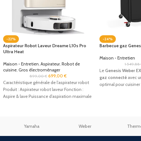
-22%
-24%
Aspirateur Robot Laveur Dreame L10s Pro
Barbecue gaz Genes
Ultra Heat
Maison - Entretien
Maison - Entretien
,
Aspirateur
,
Robot de
1 549,88
cuisine
,
Gros électroménager
Le
Genesis Weber E
699,00
€
899,00
€
gaz connecté
avec u
Caractéristique générale de l’aspirateur robot
optimal pour cuisiner
Produit : Aspirateur robot laveur Fonction :
savoureuses.
Aspire & lave Puissance d’aspiration maximale
(en Pascal)
Yamaha
Weber
Therm