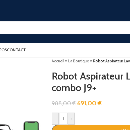
POS
CONTACT
Accueil
»
La Boutique
»
Robot Aspirateur La
Robot Aspirateur 
combo J9+
691,00
€
988,00
€
-
+