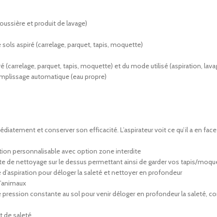
ussière et produit de lavage)
e sols aspiré (carrelage, parquet, tapis, moquette)
iré (carrelage, parquet, tapis, moquette) et du mode utilisé (aspiration, lav
remplissage automatique (eau propre)
iatement et conserver son efficacité. L’aspirateur voit ce qu’il a en face
ion personnalisable avec option zone interdite
te de nettoyage sur le dessus permettant ainsi de garder vos tapis/moqu
’aspiration pour déloger la saleté et nettoyer en profondeur
d’animaux
e pression constante au sol pour venir déloger en profondeur la saleté, co
et de saleté