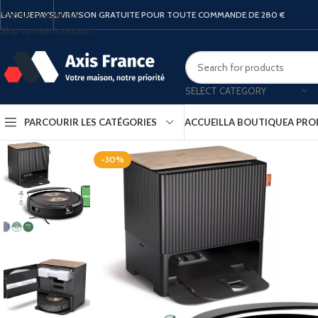
Skip to navigation
LANGUE
PAYS
LIVRAISON GRATUITE POUR TOUTE COMMANDE DE 280 €
Skip to main content
SELECT CATEGORY
PARCOURIR LES CATÉGORIES
ACCUEIL
LA BOUTIQUE
A PRO
-30%