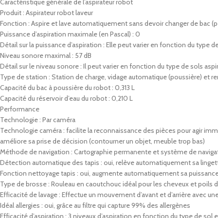
Caractéristique générale de l’aspirateur robot
Produit : Aspirateur robot laveur
Fonction : Aspire et lave automatiquement sans devoir changer de bac (po
Puissance d’aspiration maximale (en Pascal) : 0
Détail sur la puissance d’aspiration : Elle peut varier en fonction du type d
Niveau sonore maximal : 57 dB
Détail sur le niveau sonore : Il peut varier en fonction du type de sols asp
Type de station : Station de charge, vidage automatique (poussière) et 
Capacité du bac à poussière du robot : 0,313 L
Capacité du réservoir d’eau du robot : 0,210 L
Performance
Technologie : Par caméra
Technologie caméra : facilite la reconnaissance des pièces pour agir imméd
améliore sa prise de décision (contourner un objet, meuble trop bas)
Méthode de navigation : Cartographie permanente et système de navigat
Détection automatique des tapis : oui, relève automatiquement sa linget
Fonction nettoyage tapis : oui, augmente automatiquement sa puissance d
Type de brosse : Rouleau en caoutchouc idéal pour les cheveux et poils 
Efficacité de lavage : Effectue un mouvement d’avant et d’arrière avec un
Idéal allergies : oui, grâce au filtre qui capture 99% des allergènes
Efficacité d’aspiration : 3 niveaux d’aspiration en fonction du type de sol 