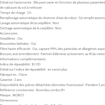
Détail sur l’autonomie : Elle peut varier en fonction de plusieurs paramètre
de salissure du sol à nettoyer
Temps de charge : 2 h
Remplissage automatique du réservoir d’eau du robot : Se remplit aut
Lavage automatique de la serpillère : Non
Séchage automatique de la serpillère : Non
Accessoires
Serpillères : Oui
Brossettes latérales : Oui
Filtre haute efficacité : Oui, capture 99% des particules et allergènes aspi
Brosses anti emmêlement : Permet d’éliminer activement, au fil du nettoy
Informations complémentaires
Indice de réparabilité : 8,1 /10
Détail sur l’indice de réparabilité : en savoir plus
Fabriqué en : Chine
Garantie : 2 ans
Disponibilité des pièces détachées (données fournisseur) : Pendant 5 an
Référence constructeur : Roomba combo J9+
Marque : IROBOT
Dimensions