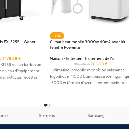
-11%
is EX-325S – Weber
Climatiseur mobile 3000w 40m2 avec kit
fenêtre Rowenta
1 178,88
€
Maison - Entretien
,
Traitement de l'air
€
266,00
€
X-325S
est un
barbecue
299,00
€
‘- climatiseur mobile monobloc puissance
n niveau d'équipement
frigorifique : 11000 btu/h puissance frigorifiq
 de multiples recettes
: 3000 w témoin d’avertissement plein : oui
niveau
omix
Siemens
Samsung