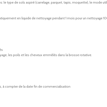
s: le type de sols aspiré (carrelage, parquet, tapis, moquette), le mode uti
omatiquement en liquide de nettoyage pendant 1 mois pour un nettoyage
rés
age, les poils et les cheveux emmêlés dans la brosse rotative.
s, à compter de la date fin de commercialisation