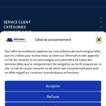
SERVICE CLIENT
CATÉGORIES
DISPONIBLE SUR
Gérer le consentement
Pour offrir les meilleures expériences, nous utilisons des technologies telles
Paiement sécurisé :
que les cookies pour stocker et/ou accéder aux informations des appareils.
Le fait de consentir à ces technologies nous permettra de traiter des
données telles que le comportement de navigation ou les ID uniques sur ce
Nos partenaires logistiques :
site. Le fait de ne pas consentir ou de retirer son consentement peut avoir
un effet négatif sur certaines caractéristiques et fonctions.
Nos liens sociaux :
Accepter
Refuser
© 2025
Axis France
– Spécialiste en Bois, Électroménager, High-Tech &
Mobilité. Tous droits réservés.