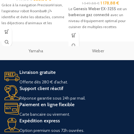
1 178,88
€
1 549,88
€
Grâce à la navigation PrecisionVision,
Le
Genesis Weber EX-325S
est un
l’aspirateur robot Roomba® j7+
barbecue gaz connecté
avec un
identifie et évite les obstacles, comme
niveau d'équipement optimal pour
les déjections d’animaux et les
cuisiner de multiples recettes
savoureuses.
Yamaha
Weber
Livraison gratuite
Offerte dès 280 € d’achat.
Support client réactif
Réponse garantie sous 24h par mail.
Paiement en ligne flexible
Carte bancaire ou virement.
Expédition express
Option premium sous 72h ouvrées.