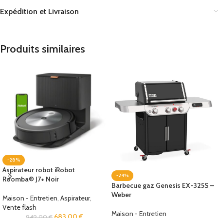
Expédition et Livraison
Produits similaires
-28%
Aspirateur robot iRobot
-24%
Roomba® J7+ Noir
Barbecue gaz Genesis EX-325S –
Weber
Maison - Entretien
,
Aspirateur
,
Vente flash
Maison - Entretien
683,00
€
949,00
€