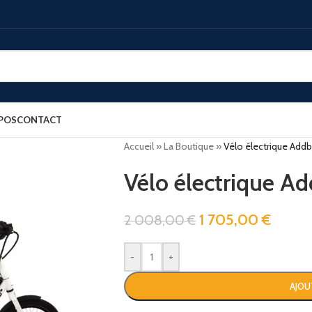
POS
CONTACT
Accueil
»
La Boutique
»
Vélo électrique Add
Vélo électrique 
1 705,00
€
2 008,00
€
-
+
AJOU