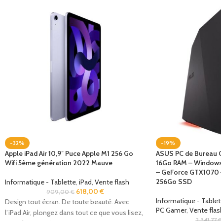
-32%
-19%
Apple iPad Air 10,9″ Puce Apple M1 256 Go
ASUS PC de Bureau 
Wifi 5ème génération 2022 Mauve
16Go RAM – Windows 
– GeForce GTX1070 –
256Go SSD
Informatique - Tablette
,
iPad
,
Vente flash
618,00
€
909,00
€
Informatique - Tablet
Design tout écran. De toute beauté. Avec
PC Gamer
,
Vente flas
l’iPad Air, plongez dans tout ce que vous lisez,
2 341,77