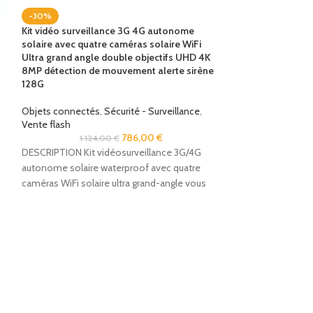
-30%
Kit vidéo surveillance 3G 4G autonome
solaire avec quatre caméras solaire WiFi
Ultra grand angle double objectifs UHD 4K
8MP détection de mouvement alerte sirène
128G
Objets connectés
,
Sécurité - Surveillance
,
Vente flash
786,00
€
1 124,00
€
DESCRIPTION Kit vidéosurveillance 3G/4G
autonome solaire waterproof avec quatre
caméras WiFi solaire ultra grand-angle vous
permet de surveiller votre propriété
PHILIPS 50PUH64
(50″) – Smart TV 
énergétique A+
Tv - Image - Son
,
Les points forts :
Rétroéclairage pa