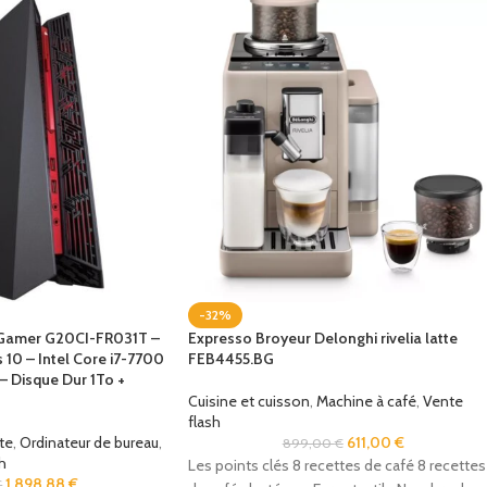
-32%
Gamer G20CI-FR031T –
Expresso Broyeur Delonghi rivelia latte
10 – Intel Core i7-7700
FEB4455.BG
 Disque Dur 1To +
Cuisine et cuisson
,
Machine à café
,
Vente
flash
te
,
Ordinateur de bureau
,
611,00
€
899,00
€
h
Les points clés 8 recettes de café 8 recettes
1 898,88
€
€