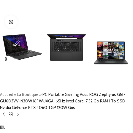
Click to enlarge
Accueil
»
La Boutique
»
PC Portable Gaming Asus ROG Zephyrus G16-
GU603VV-N30W 16″ WUXGA 165Hz Intel Core i7 32 Go RAM 1 To SSD
Nvidia GeForce RTX 4060 TGP 120W Gris
JBL