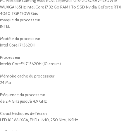
PC Portable Gaming Asus ROG Zephyrus G16-GU603VV-N30W 16″
WUXGA 165Hz Intel Core i7 32 Go RAM 1 To SSD Nvidia GeForce RTX
4060 TGP 120W Gris
marque du processeur
INTEL
Modèle du processeur
Intel Core i7 13620H
Processeur
Intel® Core™ i7 13620H (10 cœurs)
Mémoire cache du processeur
24 Mo
Fréquence du processeur
de 2,4 GHz jusqu’à 4,9 GHz
Caractéristiques de l’écran
LED 16″ WUXGA, FHD+ 16:10, 250 Nits, 165Hz