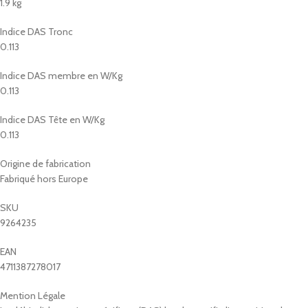
1.9 kg
Indice DAS Tronc
0.113
Indice DAS membre en W/Kg
0.113
Indice DAS Tête en W/Kg
0.113
Origine de fabrication
Fabriqué hors Europe
SKU
9264235
EAN
4711387278017
Mention Légale