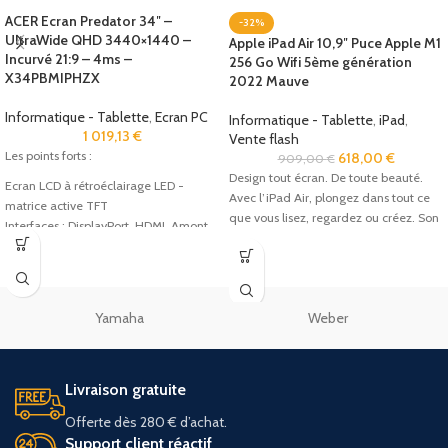
ACER Ecran Predator 34″ –
-32%
UltraWide QHD 3440×1440 –
Apple iPad Air 10,9″ Puce Apple M1
Incurvé 21:9 – 4ms –
256 Go Wifi 5ème génération
X34PBMIPHZX
2022 Mauve
Informatique - Tablette
,
Ecran PC
Informatique - Tablette
,
iPad
,
1 019,13
€
Vente flash
Les points forts :
618,00
€
909,00
€
Design tout écran. De toute beauté.
Ecran LCD à rétroéclairage LED -
Avec l’iPad Air, plongez dans tout ce
matrice active TFT
que vous lisez, regardez ou créez. Son
Interfaces : DisplayPort, HDMI, Amont
USB 3.0, 4 x aval USB 3.0
Résolution native : UWQHD 3440 x
1440 à 120 Hz
Temps de réponse : 4 ms (gris à gris)
Yamaha
Weber
Type de panneau : IPS
Luminosité : 300 cd-m²
Rapport de contraste : 100000000:1
(dynamique)
Livraison gratuite
Offerte dès 280 € d’achat.
Support client réactif