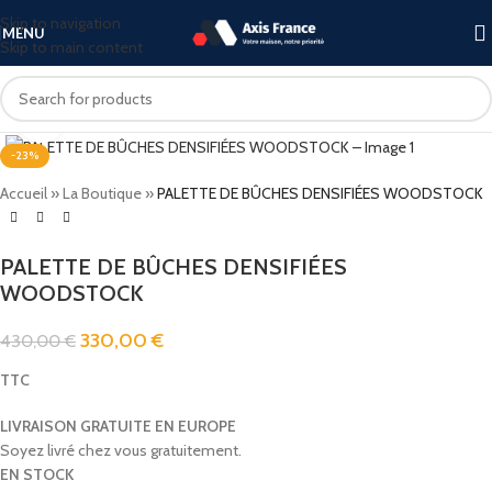
Skip to navigation
MENU
Skip to main content
Click to enlarge
-23%
Accueil
»
La Boutique
»
PALETTE DE BÛCHES DENSIFIÉES WOODSTOCK
PALETTE DE BÛCHES DENSIFIÉES
WOODSTOCK
330,00
€
430,00
€
TTC
LIVRAISON GRATUITE EN EUROPE
Soyez livré chez vous gratuitement.
EN STOCK