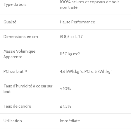
100% sciures et copeaux de bois
Type du bois
non traité
Qualité
Haute Performance
Dimensions en cm
Ø 8,5 cx L 27
Masse Volumique
1150 kg.m
-3
Apparente
PCI sur brut
4,6 kWh.kg
≤ PCI ≤ 5 kWh.kg
(1)
-1
-1
Taux d’humidité à coeur sur
≤ 10%
brut
Taux de cendre
≤ 1,5%
Utilisation
Immédiate