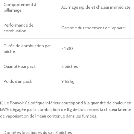
Comportement à
Allumage rapide et chaleur immédiate
l’allumage
Performance de
Garantie du rendement de l’appareil
combustion
Durée de combustion par
> 1h30
bûche
Quantité par pack
5 bûches
Poids d’un pack
9,65 kg
(1) Le Pouvoir Calorifique Inférieur correspond à la quantité de chaleur en
kW/h dégagée par la combustion de 1kg de bois moins la chaleur latente
de vaporisation de l »eau contenue dans les fumées.
Données logistiques du sac 8 bûches :