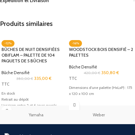
Expédition et Livraison
Produits similaires
-12%
-16%
BÛCHES DE NUIT DENSIFIÉES
WOODSTOCK BOIS DENSIFIÉ – 2
OBIFLAM – PALETTE DE 104
PALETTES
PAQUETS DE 5 BÛCHES
Bûche Densifié
Bûche Densifié
350,80
€
420,00
€
335,00
€
380,00
€
TTC
TTC
Dimensions d’une palette (HxLxP) : 175
En stock
x 120 x 100 cm
Retrait au dépôt
1 palette = 78 sacs (6 sacs/13 couches)
Livraison entre 2 et 6 jours ouvrés .
LIVRAISON GRATUITE EN EUROPE
Yamaha
Weber
Soyez livré chez vous gratuitement.
EN STOCK
Vous pouvez commander autant que