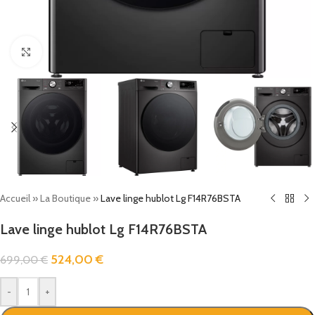
Click to enlarge
Accueil
»
La Boutique
»
Lave linge hublot Lg F14R76BSTA
Lave linge hublot Lg F14R76BSTA
524,00
€
699,00
€
-
+