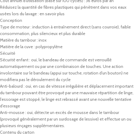
Coût annuel d’utilisation (basé sur 100 cycles) : 36 euros par an
Réduisez la quantité de fibres plastiques qui pénètrent dans vos eaux
usées lors du lavage : en savoir plus
Conception
Type de moteur : induction à entraînement direct (sans courroie), faible
consommation, plus silencieux et plus durable
Matière du tambour : inox
Matière de la cuve : polypropylène
Sécurité
Sécurité enfant : oui, le bandeau de commande est verrouillé
automatiquement ou par une combinaison de touches. Une action
involontaire sur le bandeau (appui sur touche, rotation d’un bouton) ne
modifiera pas le déroulement du cycle
Anti-balourd : oui, en cas de vitesse irrégulière et déplacement important
du tambour pouvant être provoqué par une mauvaise répartition de linge,
l’essorage est stoppé, le linge est rebrassé avant une nouvelle tentative
d’essorage
Anti-mousse : oui, détecte un excès de mousse dans le tambour
(provoqué généralement par un surdosage de lessive) et effectue un ou
plusieurs rinçages supplémentaires.
Contenu du carton