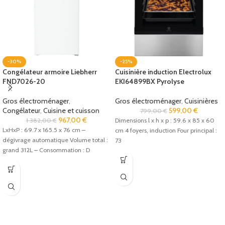
-30%
-25%
Congélateur armoire Liebherr
Cuisinière induction Electrolux
FND7026-20
EKI64899BX Pyrolyse
Gros électroménager
,
Gros électroménager
,
Cuisinières
Congélateur
,
Cuisine et cuisson
599,00
€
799,00
€
967,00
€
1 382,00
€
Dimensions l x h x p : 59.6 x 85 x 60
LxHxP : 69.7 x 165.5 x 76 cm –
cm 4 foyers, induction Four principal :
dégivrage automatique Volume total :
73
grand 312L – Consommation : D