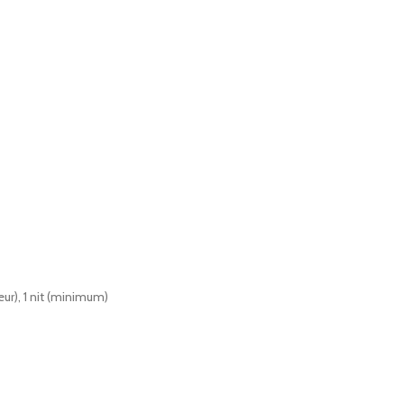
eur), 1 nit (minimum)