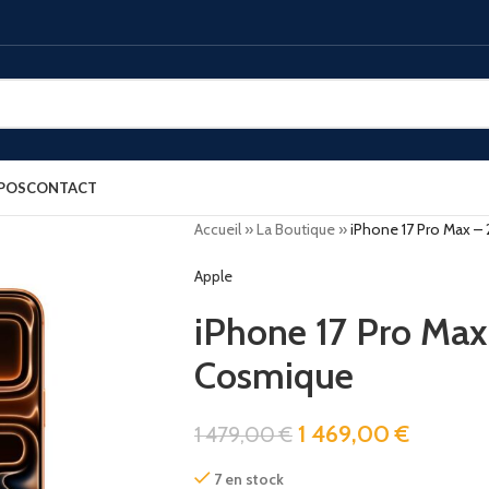
POS
CONTACT
Accueil
»
La Boutique
»
iPhone 17 Pro Max 
Apple
iPhone 17 Pro Max
Cosmique
1 469,00
€
1 479,00
€
7 en stock