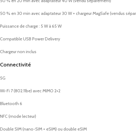
50 % en 20 min avec adaptateur 40 W (vendu séparément)
50 % en 30 min avec adaptateur 30 W + chargeur MagSafe (vendus sépa
Puissance de charge : 5 W à 65 W
Compatible USB Power Delivery
Chargeur non inclus
Connectivité
5G
Wi-Fi 7 (802.11be) avec MIMO 2×2
Bluetooth 6
NFC (mode lecteur)
Double SIM (nano-SIM + eSIM) ou double eSIM