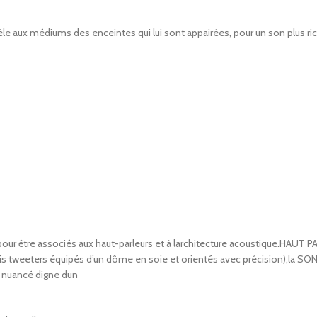
le aux médiums des enceintes qui lui sont appairées, pour un son plus rich
 être associés aux haut-parleurs et à larchitecture acoustique.HAUT PAR
t trois tweeters équipés d’un dôme en soie et orientés avec précision),la
t nuancé digne dun