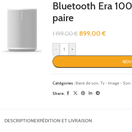
Bluetooth Era 100
paire
899,00
€
1 199,00
€
-
+
AJOU
Catégories :
Barre de son
,
Tv - Image - Son
Share:
DESCRIPTION
EXPÉDITION ET LIVRAISON