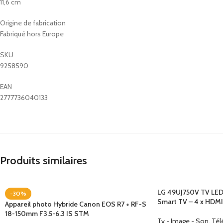
11,6 cm
Origine de fabrication
Fabriqué hors Europe
SKU
9258590
EAN
2777736040133
Produits similaires
LG 49UJ750V TV LED 
-30%
Smart TV – 4 x HDMI
Appareil photo Hybride Canon EOS R7 + RF-S
18-150mm F3.5-6.3 IS STM
Tv - Image - Son
,
Tél