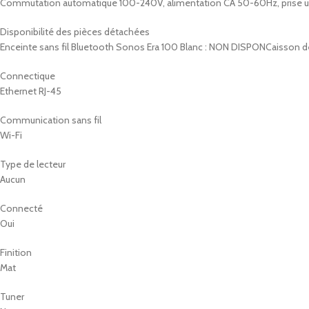
Commutation automatique 100-240V, alimentation CA 50-60Hz, prise un
Disponibilité des pièces détachées
Enceinte sans fil Bluetooth Sonos Era 100 Blanc : NON DISPONCaisson de
Connectique
Ethernet RJ-45
Communication sans fil
Wi-Fi
Type de lecteur
Aucun
Connecté
Oui
Finition
Mat
Tuner