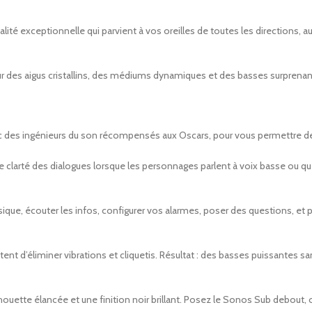
lité exceptionnelle qui parvient à vos oreilles de toutes les directions,
des aigus cristallins, des médiums dynamiques et des basses surprenantes
des ingénieurs du son récompensés aux Oscars, pour vous permettre de di
 clarté des dialogues lorsque les personnages parlent à voix basse ou que 
ique, écouter les infos, configurer vos alarmes, poser des questions, et p
t d’éliminer vibrations et cliquetis. Résultat : des basses puissantes sa
ouette élancée et une finition noir brillant. Posez le Sonos Sub debout, 