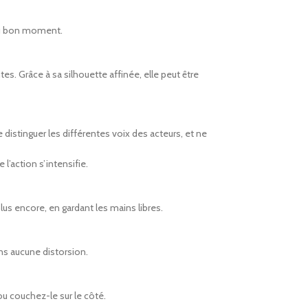
 au bon moment.
. Grâce à sa silhouette affinée, elle peut être
stinguer les différentes voix des acteurs, et ne
l’action s’intensifie.
lus encore, en gardant les mains libres.
ns aucune distorsion.
ou couchez-le sur le côté.