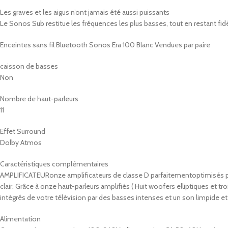
Les graves et les aigus n’ont jamais été aussi puissants
Le Sonos Sub restitue les fréquences les plus basses, tout en restant fidè
Enceintes sans fil Bluetooth Sonos Era 100 Blanc Vendues par paire
caisson de basses
Non
Nombre de haut-parleurs
11
Effet Surround
Dolby Atmos
Caractéristiques complémentaires
AMPLIFICATEURonze amplificateurs de classe D parfaitementoptimisés pour
clair. Grâce à onze haut-parleurs amplifiés ( Huit woofers elliptiques e
intégrés de votre télévision par des basses intenses et un son limpide e
Alimentation