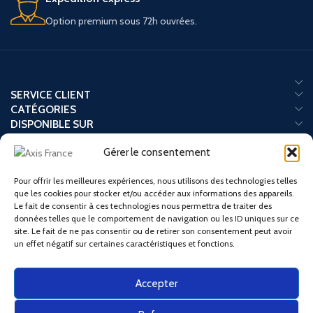
LIVRAISON GRATUITE EN EUROPE
Option premium sous 72h ouvrées.
Soyez livré chez vous gratuitement.
EN STOCK
Vous pouvez commander autant que
vous désirez.
SERVICE CLIENT
CATÉGORIES
DISPONIBLE SUR
Gérer le consentement
Pour offrir les meilleures expériences, nous utilisons des technologies telles
Paiement sécurisé :
que les cookies pour stocker et/ou accéder aux informations des appareils.
Le fait de consentir à ces technologies nous permettra de traiter des
données telles que le comportement de navigation ou les ID uniques sur ce
Nos partenaires logistiques :
site. Le fait de ne pas consentir ou de retirer son consentement peut avoir
un effet négatif sur certaines caractéristiques et fonctions.
Nos liens sociaux :
Accepter