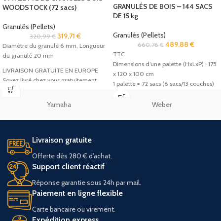
GRANULÉS DE BOIS – 144 SACS
WOODSTOCK (72 sacs)
DE 15 kg
Granulés (Pellets)
Granulés (Pellets)
319,71
€
320,99
€
489,88
€
660,76
€
Diamètre du granulé 6 mm, Longueur
TTC
du granulé 20 mm
Dimensions d’une palette (HxLxP) : 175
LIVRAISON GRATUITE EN EUROPE
x 120 x 100 cm
Soyez livré chez vous gratuitement.
1 palette = 72 sacs (6 sacs/13 couches)
EN STOCK
Production de chaleur optimum : Taux
Vous pouvez commander autant que
d'humidité extrêmement faible (- de 8
Yamaha
Weber
vous désirez.
%)
- Combustion écologique : Peu de
cendre
Livraison gratuite
- Granulométrie constante et régulière
: Facilite l'écoulement automatique
Offerte dès 280 € d’achat.
dans l'appareil
Support client réactif
- Matières premières contrôlées et
Réponse garantie sous 24h par mail.
maitrisées : Supérieure aux exigences
Paiement en ligne flexible
des certifications qualitatives en
vigueur en France
Carte bancaire ou virement.
- Qualité premium : 100 % Résineux
Expédition express