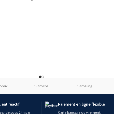
omix
Siemens
Samsung
ient réactif
Paiement en ligne flexible
rantie sous 24h par
Carte bancaire ou virement.