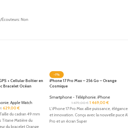
s /Écouteurs: Non
-1%
PS + Cellular Boîtier en
iPhone 17 Pro Max – 256 Go – Orange
c Bracelet Océan
Cosmique
Smartphone - Téléphonie
,
iPhone
honie
,
Apple Watch
1 469,00
€
1 479,00
€
629,00
€
€
L’iPhone 17 Pro Max allie puissance, élégance
aille du cadran 49 mm
et innovation. Conçu avec la nouvelle puce A
s Titane Matière du
Pro et un écran Super
eur du bracelet Orange