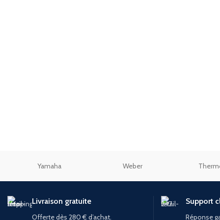
Océan
Yamaha
Weber
Therm
Livraison gratuite
Support cl
Offerte dès 280 € d’achat.
Réponse ga