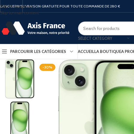
Skip to navigation
LANGUE
PAYS
LIVRAISON GRATUITE POUR TOUTE COMMANDE DE 280 €
Skip to main content
SELECT CATEGORY
PARCOURIR LES CATÉGORIES
ACCUEIL
LA BOUTIQUE
A PRO
-30%