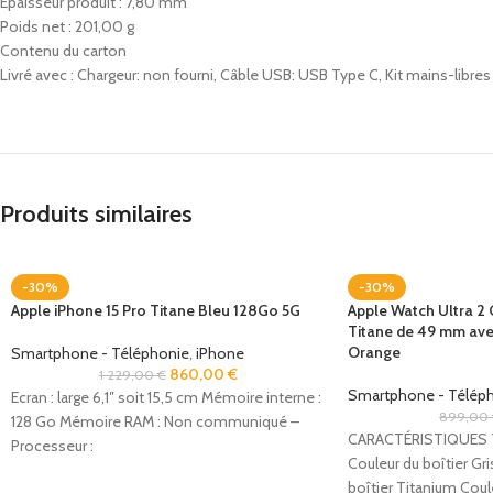
Epaisseur produit : 7,80 mm
Poids net : 201,00 g
Contenu du carton
Livré avec : Chargeur: non fourni, Câble USB: USB Type C, Kit mains-libre
Produits similaires
-30%
-30%
Apple iPhone 15 Pro Titane Bleu 128Go 5G
Apple Watch Ultra 2 G
Titane de 49 mm ave
Orange
Smartphone - Téléphonie
,
iPhone
860,00
€
1 229,00
€
Smartphone - Télép
Ecran : large 6,1″ soit 15,5 cm Mémoire interne :
899,00
128 Go Mémoire RAM : Non communiqué –
CARACTÉRISTIQUES T
Processeur :
Couleur du boîtier Gri
boîtier Titanium Coul