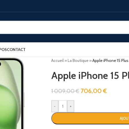
POS
CONTACT
Accueil
»
La Boutique
»
Apple iPhone 15 Plus
Apple iPhone 15 P
706,00
€
1 009,00
€
-
+
AJOU