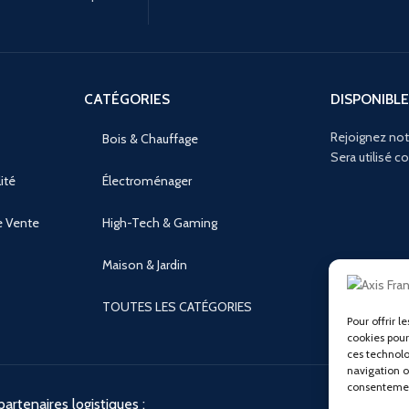
CATÉGORIES
DISPONIBLE
Rejoignez not
Bois & Chauffage
Sera utilisé 
ité
Électroménager
e Vente
High-Tech & Gaming
Maison & Jardin
TOUTES LES CATÉGORIES
Pour offrir l
cookies pour
ces technolo
navigation ou
consentement
artenaires logistiques :
Nos liens 